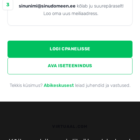
3
sinunimi@sinudomeen.ee
kõlab ju suurepäraselt!
Loo oma uus meiliaadress.
LOGI CPANELISSE
AVA ISETEENINDUS
Tekkis küsimus?
Abikeskusest
leiad juhendid ja vastused.
VIRTUAAL.COM