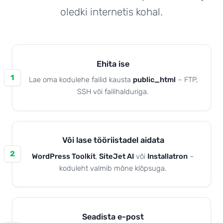
oledki internetis kohal.
Kuidas edasi?
Ehita ise
1
Lae oma kodulehe failid kausta
public_html
– FTP,
SSH või failihalduriga.
Või lase tööriistadel aidata
2
WordPress Toolkit
,
SiteJet AI
või
Installatron
–
koduleht valmib mõne klõpsuga.
Seadista e-post