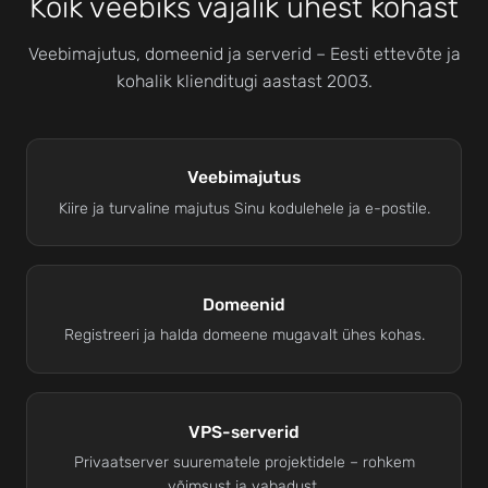
Kõik veebiks vajalik ühest kohast
Veebimajutus, domeenid ja serverid – Eesti ettevõte ja
kohalik klienditugi aastast 2003.
Veebimajutus
Kiire ja turvaline majutus Sinu kodulehele ja e-postile.
Domeenid
Registreeri ja halda domeene mugavalt ühes kohas.
VPS-serverid
Privaatserver suurematele projektidele – rohkem
võimsust ja vabadust.